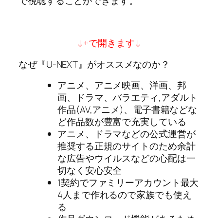
で視聴することができます。
↓+で開きます↓
なぜ『U-NEXT』がオススメなのか？
アニメ、アニメ映画、洋画、邦
画、ドラマ、バラエティ,アダルト
作品(AV,アニメ)、電子書籍などな
ど作品数が豊富で充実している
アニメ、ドラマなどの公式運営が
推奨する正規のサイトのため余計
な広告やウイルスなどの心配は一
切なく安心安全
1契約でファミリーアカウント最大
4人まで作れるので家族でも使え
る