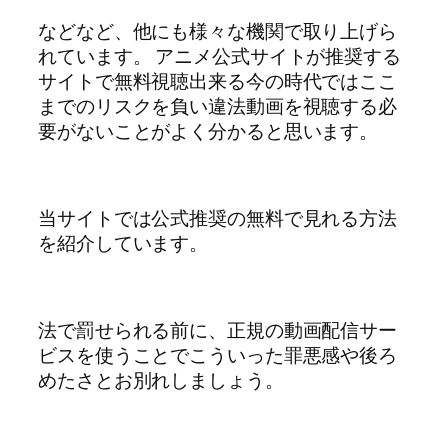
などなど、他にも様々な機関で取り上げら
れています。 アニメ公式サイトが推奨する
サイトで無料視聴出来る今の時代ではここ
までのリスクを負い違法動画を視聴する必
要がないことがよく分かると思います。
当サイトでは公式推奨の無料で見れる方法
を紹介しています。
法で罰せられる前に、正規の動画配信サー
ビスを使うことでこういった罪悪感や後ろ
めたさとお別れしましょう。