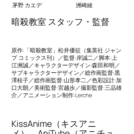
茅野 カエデ
洲崎綾
暗殺教室 スタッフ・監督
原作:「暗殺教室」松井優征（集英社 ジャン
プ コミックス刊）／監督:岸誠二／脚本:上
江洲誠／キャラクターデザイン:森田和明／
サブキャラクターデザイン／総作画監督:黒
澤桂子／総作画監督:山形孝二／色彩設計:加
口大朗／美術監督:宮越歩／撮影監督:三品雄
介／アニメーション制作:Lerche
KissAnime（キスアニ
メ）、AniTube（アニチュ