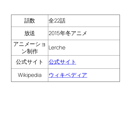
話数
全22話
放送
2015年冬アニメ
アニメーショ
Lerche
ン制作
公式サイト
公式サイト
Wikipedia
ウィキペディア