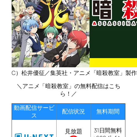
C）松井優征／集英社・アニメ「暗殺教室」製
＼アニメ「暗殺教室」の無料配信はこち
ら！／
動画配信サービ
配信状況
無料期間
ス
31日間無料
見放題