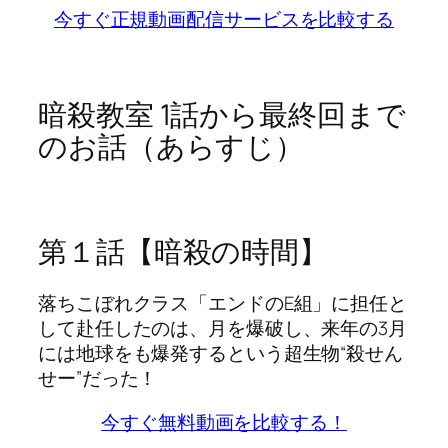
今すぐ正規動画配信サービスを比較する
暗殺教室 1話から最終回まで
のお話（あらすじ）
第１話【暗殺の時間】
落ちこぼれクラス「エンドのE組」に担任と
して赴任したのは、月を爆破し、来年の3月
には地球をも爆発するという超生物“殺せん
せー”だった！
今すぐ無料動画を比較する！