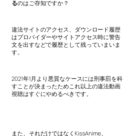
る
のはご存知ですか？
違法サイトのアクセス、ダウンロード履歴
はプロバイダーやサイトアクセス時に警告
文を出すなどで履歴として残っていまいま
す。
2021年1月より悪質なケースには刑事罰を科
すことが決まったためこれ以上の違法動画
視聴はすぐにやめるべきです。
また、それだけではなくKissAnime、