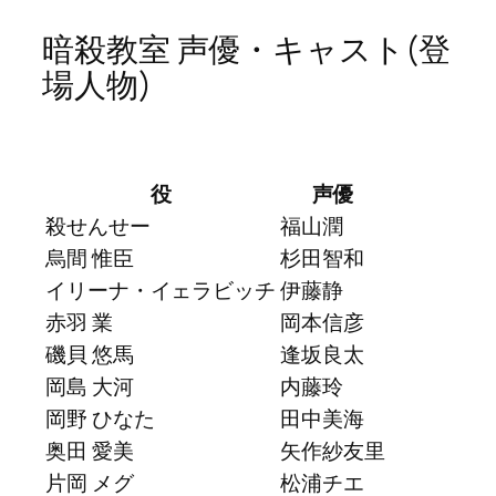
暗殺教室 声優・キャスト(登
場人物)
役
声優
殺せんせー
福山潤
烏間 惟臣
杉田智和
イリーナ・イェラビッチ
伊藤静
赤羽 業
岡本信彦
磯貝 悠馬
逢坂良太
岡島 大河
内藤玲
岡野 ひなた
田中美海
奥田 愛美
矢作紗友里
片岡 メグ
松浦チエ