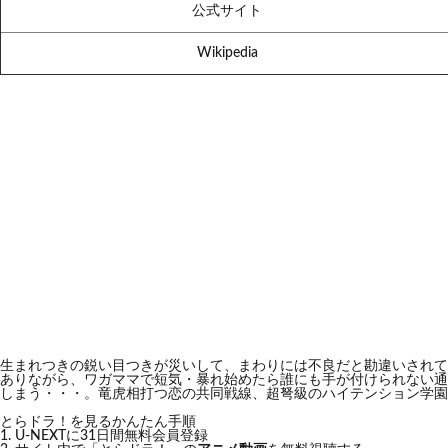
公式サイト
Wikipedia
生まれつきの鋭い目つきが災いして、まわりには不良だと勘違いされて
ありながら、ワガママで短気・暴れ始めたら誰にも手が付けられない通称
しまう・・・。竜虎相打つ恋の共同戦線、超弩級のハイテンション学園
とらドラ！を見るかんたん手順
U-NEXTに31日間無料会員登録