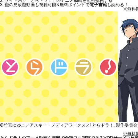
サイト内で「とらドラ！」の
アニメ動画
を無料視聴する
他の見放題動画も視聴可能&無料ポイントで
電子書籍
も読める！
※無料
©竹宮ゆゆこ／アスキー・メディアワークス／｢とらドラ！｣製作委員会
※無料