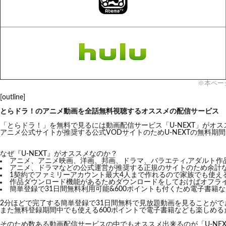
※本ペー
[outline]
とらドラ！のアニメ動画を全話無料視聴するオススメの配信サービス
「とらドラ！」を無料で見るには動画配信サービス「U-NEXT」がオス
アニメ公式サイトが推奨する公式VODサイトのためU-NEXTの無料
なぜ『U-NEXT』がオススメなのか？
アニメ、アニメ映画、洋画、邦画、ドラマ、バラエティ,アダルト作品
アニメ、ドラマなどの公式運営が推奨する正規のサイトのため余計
1契約でファミリーアカウント最大4人まで作れるので家族でも使え
作品ダウンロード機能があるためダウンロードをしておけばオフラ
簡単登録で31日間無料利用可能&600ポイントも付くため電子書籍
2分ほどで完了する簡単登録で31日間無料で見放題動画を見ることがで
また無料登録期間中でも使える600ポイントで電子書籍なども楽しめ
そのため数ある動画配信サービスの中でもオススメ出来るのが「U-NE