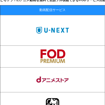
とらドラ！のアニメ動画を無料で全話フル視聴できるVODサービス比
動画配信サービス