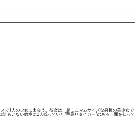
ラスで1人の少女に出会う。彼女は、超ミニマムサイズな身長の美少女で
誰もいない教室に1人残っていた“手乗りタイガー”のある一面を知って