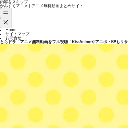
内容をスキップ
かみすくアニメ | アニメ無料動画まとめサイト
Home
サイトマップ
お問合せ
とらドラ！アニメ無料動画をフル視聴！KissAnimeやアニポ・B9もリ