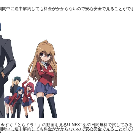
期間中に途中解約しても料金がかからないので安心安全で見ることがで
今すぐ「とらドラ！」の動画を見る
U-NEXTを31日間無料で試してみる
期間中に途中解約しても料金がかからないので安心安全で見ることがで