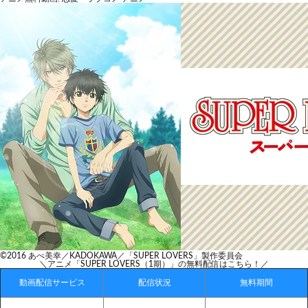
©2016 あべ美幸／KADOKAWA／「SUPER LOVERS」製作委員会
＼アニメ「SUPER LOVERS（1期）」の無料配信はこちら！／
動画配信サービス
配信状況
無料期間