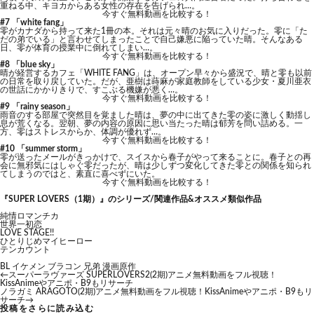
重ねる中、キヨカからある女性の存在を告げられ…。
今すぐ無料動画を比較する！
#7 「white fang」
零がカナダから持って来た1冊の本。それは元々晴のお気に入りだった。零に「た
だの弟でいる」と言わせてしまったことで自己嫌悪に陥っていた晴。そんなある
日、零が体育の授業中に倒れてしまい…。
今すぐ無料動画を比較する！
#8 「blue sky」
晴が経営するカフェ「WHITE FANG」は、オープン早々から盛況で、晴と零も以前
の日常を取り戻していた。だが、亜樹は蒔麻が家庭教師をしている少女・夏川亜衣
の世話にかかりきりで、すこぶる機嫌が悪く…。
今すぐ無料動画を比較する！
#9 「rainy season」
雨音のする部屋で突然目を覚ました晴は、夢の中に出てきた零の姿に激しく動揺し
息が荒くなる。翌朝、夢の内容の原因に思い当たった晴は郁芳を問い詰める。一
方、零はストレスからか、体調が優れず…。
今すぐ無料動画を比較する！
#10 「summer storm」
零が送ったメールがきっかけで、スイスから春子がやって来ることに。春子との再
会に無邪気にはしゃぐ零だったが、晴は少しずつ変化してきた零との関係を知られ
てしまうのではと、素直に喜べずにいた。
今すぐ無料動画を比較する！
『SUPER LOVERS（1期）』のシリーズ/関連作品&オススメ類似作品
純情ロマンチカ
世界一初恋
LOVE STAGE!!
ひとりじめマイヒーロー
テンカウント
BL
イケメン
ブラコン
兄弟
漫画原作
←
スーパーラヴァーズ SUPERLOVERS2(2期)アニメ無料動画をフル視聴！
KissAnimeやアニポ・B9もリサーチ
ノラガミ ARAGOTO(2期)アニメ無料動画をフル視聴！KissAnimeやアニポ・B9もリ
サーチ
→
投稿をさらに読み込む