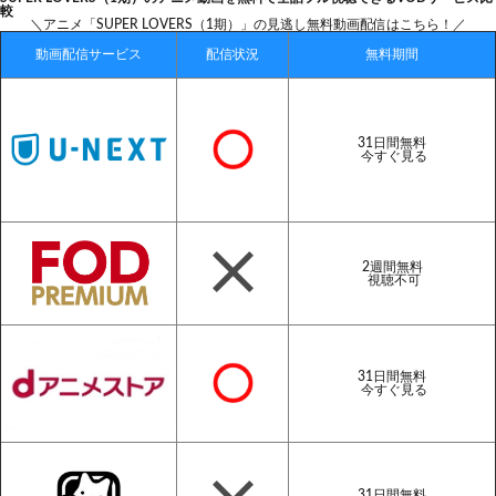
較
＼アニメ「SUPER LOVERS（1期）」の見逃し無料動画配信はこちら！／
動画配信サービス
配信状況
無料期間
31日間無料
今すぐ見る
2週間無料
視聴不可
31日間無料
今すぐ見る
31日間無料