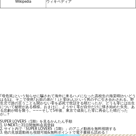
Wikipedia
ウィキペディア
｢母危篤｣という知らせに騙されて海外に来るハメになった高校生の海棠晴(かいどう
はる)は、そこで突然｢お前の弟だ！｣と零(れん)という男の子に引き合わされる。野
生児で誰の言うことも聞かない零を必死で世話する晴だったが、どうも零には出生
について秘密がある模様。おまけに、ようやく零が自分だけに懐き始めた矢先、あ
る悲劇が晴を襲う。―――そして5年後、東京で成長した零に再会した晴だった
が…？
SUPER LOVERS（1期）を見るかんたん手順
U-NEXTに31日間無料会員登録
サイト内で「SUPER LOVERS（1期）」のアニメ動画を無料視聴する
他の見放題動画も視聴可能&無料ポイントで電子書籍も読める！