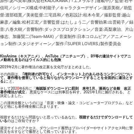
原作:あべ美幸(株式会社KADOKAWA / ｢エメラルド｣連載中)／監督:石平
信司／シリーズ構成:中村能子／キャラクターデザイン:瀧原美樹／助監
督:渡部穏寛／美術監督:三宅昌和／色彩設計:桂木今里／撮影監督:越山
麻彦／編集:松村正宏／音響監督:はたしょう二／音響効果:出雲範子／録
音:八巻大樹／音響制作:ダックスプロダクション／音楽:高梨康治、片山
修志、加藤賢二(Team-MAX) ／音楽制作:日本コロムビア／アニメーシ
ョン制作:スタジオディーン／製作:｢SUPER LOVERS｣製作委員会
KissAnime（キスアニメ）、AniTube（アニチューブ）、B9等の違法サイトでアニ
メ動画を見るのはウイルス的にも危険
2019年2月に著作権法の改正案を文化庁がまとめました。
その内容は、
｢権利者の許可なく、インターネット上のあらゆるコンテンツについ
て、著作権を侵害していると知りながらダウンロードすることを全面的に違法とす
る｣
こと。
そして20
20
年6月に「
海賊版ダウンロードに罰則 来年1月、漫画など全般 改正
著作権法が成立
」 悪質なケースには刑事罰を科す。2021年1月に施行される。 と
決定しました。
この漫画全般というのには「音楽・映像・論文・コンピュータープログラム」など
など他にも著作権全般に広まります。
視聴するだけなら問題ないと思っているあなた。
視聴するだけでダウンロードして
いる
のはご存知ですか？
違法サイトのアクセス、ダウンロード履歴はプロバイダーやサイトアクセス時に警
告文を出すなどで履歴として残っていまいます。