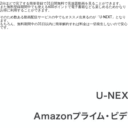
2分ほどで完了する簡単登録で31日間無料で見放題動画を見ることができます。
また無料登録期間中でも使える600ポイントで電子書籍なども楽しめるためかなり
お得に利用することができます。
そのため数ある動画配信サービスの中でもオススメ出来るのが「U-NEXT」となり
ます。
もちろん、無料期間中の31日以内に簡単解約すれば料金は一切発生しないので安心
です。