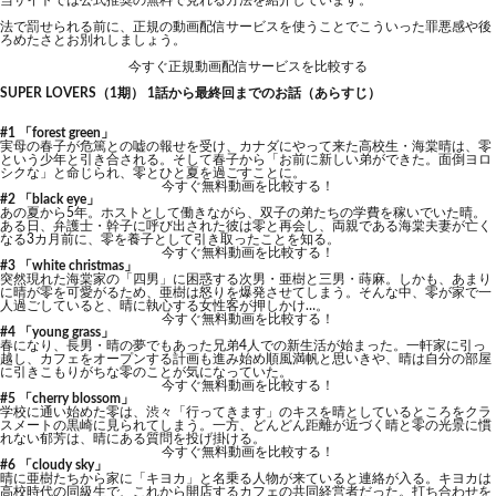
当サイトでは公式推奨の無料で見れる方法を紹介しています。
法で罰せられる前に、正規の動画配信サービスを使うことでこういった罪悪感や後
ろめたさとお別れしましょう。
今すぐ正規動画配信サービスを比較する
SUPER LOVERS（1期） 1話から最終回までのお話（あらすじ）
#1 「forest green」
実母の春子が危篤との嘘の報せを受け、カナダにやって来た高校生・海棠晴は、零
という少年と引き合される。そして春子から「お前に新しい弟ができた。面倒ヨロ
シクな」と命じられ、零とひと夏を過ごすことに。
今すぐ無料動画を比較する！
#2 「black eye」
あの夏から5年。ホストとして働きながら、双子の弟たちの学費を稼いでいた晴。
ある日、弁護士・幹子に呼び出された彼は零と再会し、両親である海棠夫妻が亡く
なる3カ月前に、零を養子として引き取ったことを知る。
今すぐ無料動画を比較する！
#3 「white christmas」
突然現れた海棠家の「四男」に困惑する次男・亜樹と三男・蒔麻。しかも、あまり
に晴が零を可愛がるため、亜樹は怒りを爆発させてしまう。そんな中、零が家で一
人過ごしていると、晴に執心する女性客が押しかけ…。
今すぐ無料動画を比較する！
#4 「young grass」
春になり、長男・晴の夢でもあった兄弟4人での新生活が始まった。一軒家に引っ
越し、カフェをオープンする計画も進み始め順風満帆と思いきや、晴は自分の部屋
に引きこもりがちな零のことが気になっていた。
今すぐ無料動画を比較する！
#5 「cherry blossom」
学校に通い始めた零は、渋々「行ってきます」のキスを晴としているところをクラ
スメートの黒崎に見られてしまう。一方、どんどん距離が近づく晴と零の光景に慣
れない郁芳は、晴にある質問を投げ掛ける。
今すぐ無料動画を比較する！
#6 「cloudy sky」
晴に亜樹たちから家に「キヨカ」と名乗る人物が来ていると連絡が入る。キヨカは
高校時代の同級生で、これから開店するカフェの共同経営者だった。打ち合わせを