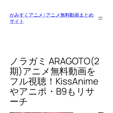
内
容
かみすくアニメ | アニメ無料動画まとめ
を
サイト
ス
キ
ッ
プ
ノラガミ ARAGOTO(2
期)アニメ無料動画を
フル視聴！KissAnime
やアニポ・B9もリサ
ーチ