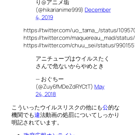
り@アニメ垢
(@hikarianime999)
December
4, 2019
https://twitter.com/uo_tama_/status/109
https://twitter.com/maquereau_mad/statu
https://twitter.com/chuu_sei/status/9901
アニチューブはウイルスたく
さんで危ないからやめとき
— おぐちー
(@Zuy6fMDeZdRYCtT)
May
24, 2018
こういったウイルスリスクの他にも
公
的な
機関でも
違
法動画の処罰についてしっかり
明記されています。