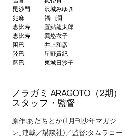
毘沙門
沢城みゆき
兆麻
福山潤
恵比寿
置鮎龍太郎
恵比寿
巽悠衣子
囷巴
井上和彦
陸巴
星野貴紀
藍巴
東城日沙子
ノラガミ ARAGOTO（2期）
スタッフ・監督
原作:あだちとか(｢月刊少年マガジ
ン｣連載／講談社)／監督:タムラコー