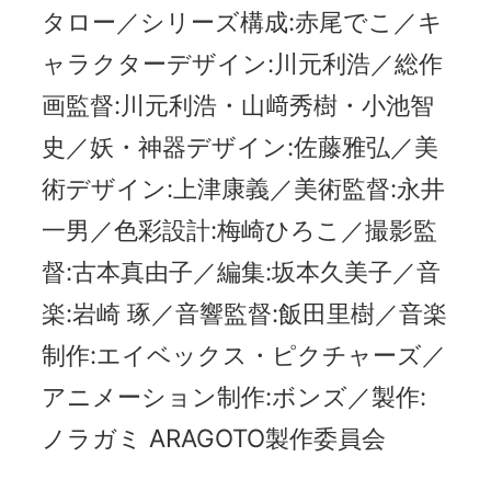
タロー／シリーズ構成:赤尾でこ／キ
ャラクターデザイン:川元利浩／総作
画監督:川元利浩・山﨑秀樹・小池智
史／妖・神器デザイン:佐藤雅弘／美
術デザイン:上津康義／美術監督:永井
一男／色彩設計:梅崎ひろこ／撮影監
督:古本真由子／編集:坂本久美子／音
楽:岩崎 琢／音響監督:飯田里樹／音楽
制作:エイベックス・ピクチャーズ／
アニメーション制作:ボンズ／製作:
ノラガミ ARAGOTO製作委員会