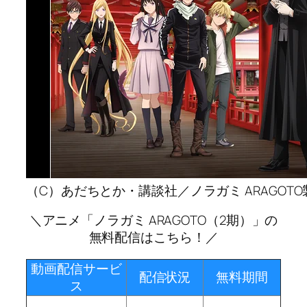
（C）あだちとか・講談社／ノラガミ ARAGOT
＼アニメ「ノラガミ ARAGOTO（2期）」の
無料配信はこちら！／
動画配信サービ
配信状況
無料期間
ス