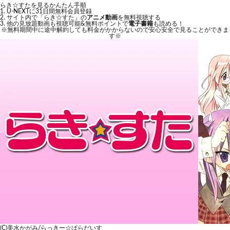
らき☆すたを見るかんたん手順
U-NEXTに31日間無料会員登録
サイト内で「らき☆すた」の
アニメ動画
を無料視聴する
他の見放題動画も視聴可能&無料ポイントで
電子書籍
も読める！
※無料期間中に途中解約しても料金がかからないので安心安全で見ることができま
す※
(C)美水かがみ/らっきー☆ぱらだいす