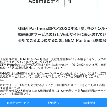
上記画像の通りU-NEXTが25ヶ月連続「見放題作品数No.1」今後もラインナップの
拡充に注力していく姿勢を見せています。
GEM Partners株式会社の2020年3月度の集計において、2019年5月度より25ヶ月間
連続で「見放題作品数No.1」を獲得いたしました。
U-NEXTは大規模資本を有するグローバルサービスがひしめくなか、2019年の定額
見放題サービスにおいて、国内サービスとしてシェア1位を獲得するに至りまし
た。
最近ではテレビCMでも見かけるようになり最新作品のスピードもとても早く品揃
えが豊富なため
老若男女幅広い人達が楽しめる動画が豊富にあるため勢いと実力は動画配信サービ
スの中でも最高峰です。
動画配信サービス
配信状況
無料期間