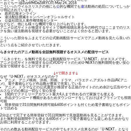
— おぐちー (@Zuy6fMDeZdRYCtT)
May 24, 2018
こういったウイルスリスクの他にも
公
的な機関でも
違
法動画の処罰についてしっか
り明記されています。
政府広報オンライン
違法配信撲滅キャンペーンオフシャルサイト
公益社団法人著作権情報センター
などなど、他にも様々な機関で取り上げられています。
アニメ公式サイトが推奨するサイトで無料視聴出来る今の時代ではここまでのリス
クを負い違法動画を視聴する必要がないことがよく分かると思います。
こういった部分をふまえてどの公式動画配信サービスでアニメ動画を見たら良いの
か？
という点をご紹介させていただきます。
らき☆すたのアニメ動画を全話無料視聴するオススメの配信サービス
「らき☆すた」を無料で見るには動画配信サービス「U-NEXT」がオススメです。
アニメ公式サイトが推奨する公式VODサイトのためU-NEXTの無料期間を使い安心
安全で視聴することができます。
↓+で開きます↓
なぜ『U-NEXT』がオススメなのか？
アニメ、アニメ映画、洋画、邦画、ドラマ、バラエティ,アダルト作品(AV,アニ
メ)、電子書籍などなど作品数が豊富で充実している
アニメ、ドラマなどの公式運営が推奨する正規のサイトのため余計な広告やウイ
ルスなどの心配は一切なく安心安全
1契約でファミリーアカウント最大4人まで作れるので家族でも使える
作品ダウンロード機能があるためダウンロードをしておけばオフラインでも視聴
可能
簡単登録で31日間無料利用可能&600ポイントも付くため電子書籍などもポイン
トで読める
2分ほどで完了する簡単登録で31日間無料で見放題動画を見ることができます。
また無料登録期間中でも使える600ポイントで電子書籍なども楽しめるためかなり
お得に利用することができます。
そのため数ある動画配信サービスの中でもオススメ出来るのが「U-NEXT」となり