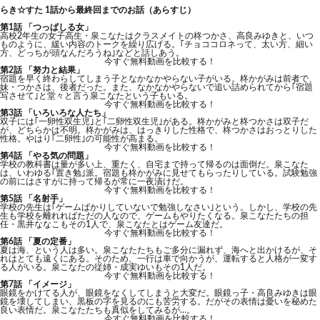
らき☆すた 1話から最終回までのお話（あらすじ）
第1話 「つっぱしる女」
高校2年生の女子高生・泉こなたはクラスメイトの柊つかさ、高良みゆきと、いつ
ものように、緩い内容のトークを繰り広げる。｢チョココロネって、太い方、細い
方、どっちが頭なんだろうね｣などと話しあう。
今すぐ無料動画を比較する！
第2話 「努力と結果」
宿題を早く終わらしてしまう子となかなかやらない子がいる。柊かがみは前者で、
妹・つかさは、後者だった。また、なかなかやらないで追い詰められてから｢宿題
写させて｣と堂々と言う泉こなたという子もいる。
今すぐ無料動画を比較する！
第3話 「いろいろな人たち」
双子には｢一卵性双生児｣と｢二卵性双生児｣がある。柊かがみと柊つかさは双子だ
が、どちらかは不明。柊かがみは、はっきりした性格で、柊つかさはおっとりした
性格。やはり｢二卵性｣の可能性が高まる。
今すぐ無料動画を比較する！
第4話 「やる気の問題」
学校の教科書は量が多い上、重たく、自宅まで持って帰るのは面倒だ。泉こなた
は、いわゆる｢置き勉｣派。宿題も柊かがみに見せてもらったりしている。試験勉強
の前にはさすがに持って帰るが常に一夜漬けだ。
今すぐ無料動画を比較する！
第5話 「名射手」
学校の先生は｢ゲームばかりしていないで勉強しなさい｣という。しかし、学校の先
生も学校を離れればただの人なので、ゲームもやりたくなる。泉こなたたちの担
任・黒井ななこもその1人で、泉こなたとはゲーム友達だ。
今すぐ無料動画を比較する！
第6話 「夏の定番」
夏は海、という人は多い。泉こなたたちもご多分に漏れず、海へと出かけるが、そ
れはとても遠くにある。そのため、一行は車で向かうが、運転すると人格が一変す
る人がいる。泉こなたの従姉・成実ゆいもその1人だ。
今すぐ無料動画を比較する！
第7話 「イメージ」
眼鏡をかけてる人が、眼鏡をなくしてしまうと大変だ。眼鏡っ子・高良みゆきは眼
鏡を壊してしまい、黒板の字を見るのにも苦労する。だがその表情は憂いを秘めた
良い表情だ。泉こなたたちも真似をしてみるが…。
今すぐ無料動画を比較する！