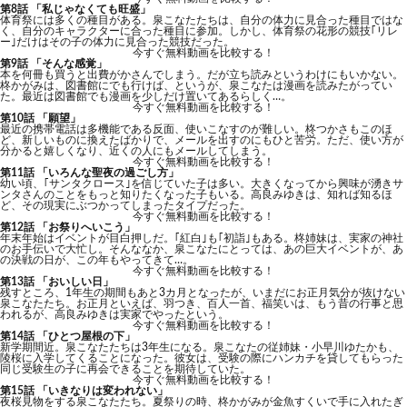
第8話 「私じゃなくても旺盛」
体育祭には多くの種目がある。泉こなたたちは、自分の体力に見合った種目ではな
く、自分のキャラクターに合った種目に参加。しかし、体育祭の花形の競技｢リレ
ー｣だけはその子の体力に見合った競技だった。
今すぐ無料動画を比較する！
第9話 「そんな感覚」
本を何冊も買うと出費がかさんでしまう。だが立ち読みというわけにもいかない。
柊かがみは、図書館にでも行けば、というが、泉こなたは漫画を読みたがってい
た。最近は図書館でも漫画を少しだけ置いてあるらしく…。
今すぐ無料動画を比較する！
第10話 「願望」
最近の携帯電話は多機能である反面、使いこなすのが難しい。柊つかさもこのほ
ど、新しいものに換えたばかりで、メールを出すのにもひと苦労。ただ、使い方が
分かると嬉しくなり、近くの人にもメールしてしまう。
今すぐ無料動画を比較する！
第11話 「いろんな聖夜の過ごし方」
幼い頃、｢サンタクロース｣を信じていた子は多い。大きくなってから興味が湧きサ
ンタさんのことをもっと知りたくなった子もいる。高良みゆきは、知れば知るほ
ど、その現実にぶつかってしまったタイプだった。
今すぐ無料動画を比較する！
第12話 「お祭りへいこう」
年末年始はイベントが目白押しだ。｢紅白｣も｢初詣｣もある。柊姉妹は、実家の神社
のお手伝いで大忙し。そんななか、泉こなたにとっては、あの巨大イベントが、あ
の決戦の日が、この年もやってきて…。
今すぐ無料動画を比較する！
第13話 「おいしい日」
残すところ、1年生の期間もあと3カ月となったが、いまだにお正月気分が抜けない
泉こなたたち。お正月といえば、羽つき、百人一首、福笑いは、もう昔の行事と思
われるが、高良みゆきは実家でやったという。
今すぐ無料動画を比較する！
第14話 「ひとつ屋根の下」
新学期間近。泉こなたたちは3年生になる。泉こなたの従姉妹・小早川ゆたかも、
陵桜に入学してくることになった。彼女は、受験の際にハンカチを貸してもらった
同じ受験生の子に再会できることを期待していた。
今すぐ無料動画を比較する！
第15話 「いきなりは変われない」
夜桜見物をする泉こなたたち。夏祭りの時、柊かがみが金魚すくいで手に入れたぎ