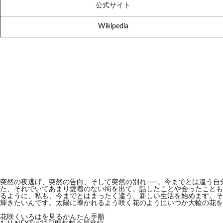
公式サイト
Wikipedia
突然の夜逃げ、突然の告白、そして突然の別れ――。今までとは違う自
た、それでいてあまり愛着のない街を出て、話したことや会ったことも
るように、私も、今までとはまったく違う、新しい生活を始めます。そ
輝きたいんです。太陽に導かれるよう咲く花のようにいつか大輪の花を
花咲くいろはを見るかんたん手順