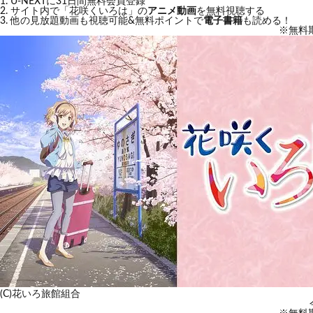
U-NEXTに31日間無料会員登録
サイト内で「花咲くいろは」の
アニメ動画
を無料視聴する
他の見放題動画も視聴可能&無料ポイントで
電子書籍
も読める！
※無料
(C)花いろ旅館組合