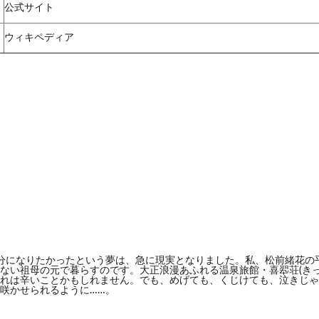
公式サイト
ウィキペディア
分になりたかったという夢は、急に現実となりました。私、松前緒花の
ない祖母の元で暮らすのです。大正浪漫あふれる温泉旅館・喜翆荘(き
れは辛いことかもしれません。でも、めげても、くじけても、泣きじゃ
咲かせられるように……。