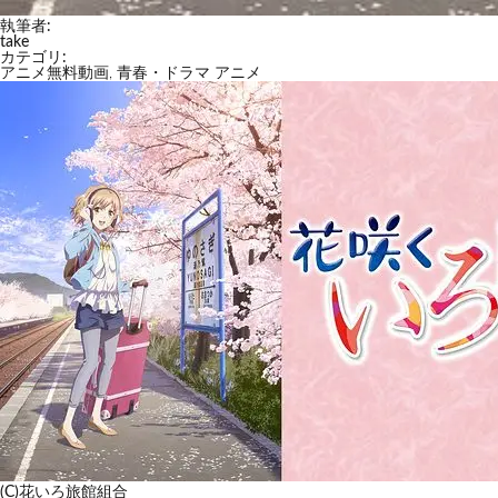
執筆者:
take
カテゴリ:
アニメ無料動画
,
青春・ドラマ アニメ
(C)花いろ旅館組合