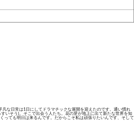
平凡な日常は1日にしてドラマチックな展開を迎えたのです。通い慣れ
っすいそう)。そこで出会う人たち。花の芽が地上に出て新たな世界を知
くっても明日は来るんです。だからこそ私は頑張りたいんです、そして