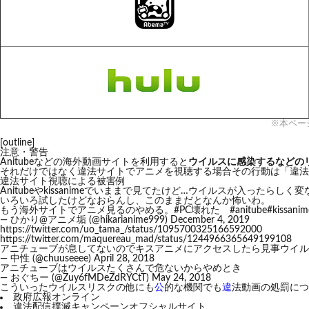
※本ペー
[outline]
注意・警告
Anitubeなどの海外動画サイトを利用すると
ウイルスに感染するなどの
それだけではなく違法サイトでアニメを視聴する場合その行動は「違法
違法サイト視聴による被害例
Anitubeやkissanimeでいままで見てたけど…ウイルスが入ったら
いろいろ試したけどなおらんし、このままだとなんか怖いわ。
もう海外サイトでアニメ見るのやめる。
#PC壊れた
#anitube
#kissanim
— ひかり@アニメ垢 (@hikarianime999)
December 4, 2019
https://twitter.com/uo_tama_/status/1095700325166592000
https://twitter.com/maquereau_mad/status/1244966365649199108
アニチューブが息してないのでキスアニメにアクセスしたら見事ウイル
— 中性 (@chuuseeee)
April 28, 2018
アニチューブはウイルスたくさんで危ないからやめとき
— おぐちー (@Zuy6fMDeZdRYCtT)
May 24, 2018
こういったウイルスリスクの他にも
公
的な機関でも
違
法動画の処罰につ
政府広報オンライン
違法配信撲滅キャンペーンオフシャルサイト