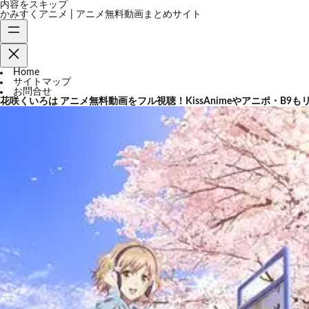
内容をスキップ
かみすくアニメ | アニメ無料動画まとめサイト
Home
サイトマップ
お問合せ
花咲くいろは アニメ無料動画をフル視聴！KissAnimeやアニポ・B9も