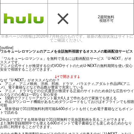
2週間無料
視聴不可
※本ページの情報は2020年7月時点のものです。最新の配信状況はサイトに
てご確認ください。
[outline]
ワルキューレロマンツェのアニメを全話無料視聴するオススメの動画配信サービス
「ワルキューレロマンツェ」を無料で見るには動画配信サービス「U-NEXT」がオ
ススメです。
アニメ公式サイトが推奨する公式VODサイトのためU-NEXTの無料期間を使い安心
安全で視聴することができます。
↓+で開きます↓
なぜ『U-NEXT』がオススメなのか？
アニメ、アニメ映画、洋画、邦画、ドラマ、バラエティ,アダルト作品(AV,アニ
メ)、電子書籍などなど作品数が豊富で充実している
アニメ、ドラマなどの公式運営が推奨する正規のサイトのため余計な広告やウイ
ルスなどの心配は一切なく安心安全
1契約でファミリーアカウント最大4人まで作れるので家族でも使える
作品ダウンロード機能があるためダウンロードをしておけばオフラインでも視聴
可能
簡単登録で31日間無料利用可能&600ポイントも付くため電子書籍などもポイン
トで読める
2分ほどで完了する簡単登録で31日間無料で見放題動画を見ることができます。
また無料登録期間中でも使える600ポイントで電子書籍なども楽しめるためかなり
お得に利用することができます。