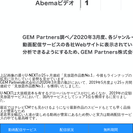
上記画像の通りU-NEXTが25ヶ月連続「見放題作品数No.1」今後もラインナップの
拡充に注力していく姿勢を見せています。
GEM Partners株式会社の2020年3月度の集計において、2019年5月度より25ヶ月間
連続で「見放題作品数No.1」を獲得いたしました。
U-NEXTは大規模資本を有するグローバルサービスがひしめくなか、2019年の定額
見放題サービスにおいて、国内サービスとしてシェア1位を獲得するに至りまし
た。
最近ではテレビCMでも見かけるようになり最新作品のスピードもとても早く品揃
えが豊富なため
老若男女幅広い人達が楽しめる動画が豊富にあるため勢いと実力は動画配信サービ
スの中でも最高峰です。
動画配信サービス
配信状況
無料期間