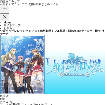
内容をスキップ
かみすくアニメ | アニメ無料動画まとめサイト
Home
サイトマップ
お問合せ
ワルキューレロマンツェ アニメ無料動画をフル視聴！KissAnimeやアニポ・B9もリ
サーチ
執筆者:
take
カテゴリ:
アニメ無料動画
,
ファンタジー・SF アニメ