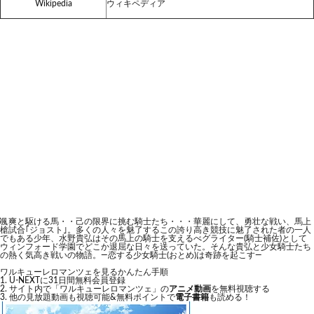
Wikipedia
ウィキペディア
颯爽と駆ける馬・・己の限界に挑む騎士たち・・・華麗にして、勇壮な戦い、馬上
槍試合｢ジョスト｣。多くの人々を魅了するこの誇り高き競技に魅了された者の一人
でもある少年、水野貴弘はその馬上の騎士を支えるべグライター(騎士補佐)として
ウィンフォード学園でどこか退屈な日々を送っていた。そんな貴弘と少女騎士たち
の熱く気高き戦いの物語。―恋する少女騎士(おとめ)は奇跡を起こす―
ワルキューレロマンツェを見るかんたん手順
U-NEXTに31日間無料会員登録
サイト内で「ワルキューレロマンツェ」の
アニメ動画
を無料視聴する
他の見放題動画も視聴可能&無料ポイントで
電子書籍
も読める！