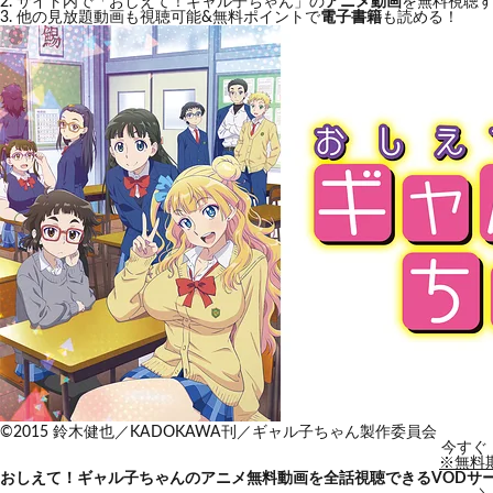
サイト内で「おしえて！ギャル子ちゃん」の
アニメ動画
を無料視聴
他の見放題動画も視聴可能&無料ポイントで
電子書籍
も読める！
©2015 鈴木健也／KADOKAWA刊／ギャル子ちゃん製作委員会
今すぐ
※無料
おしえて！ギャル子ちゃんのアニメ無料動画を全話視聴できるVODサ