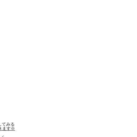
試してみる
きます※