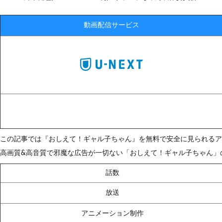
動画配信サービス
この記事では『おしえて！ギャル子ちゃん』を無料で安全に見られるア
高画質&高音質で邪魔な広告が一切ない「おしえて！ギャル子ちゃん」
話数
放送
アニメーション制作