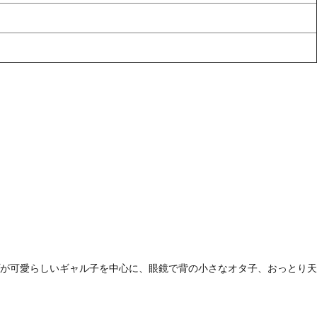
が可愛らしいギャル子を中心に、眼鏡で背の小さなオタ子、おっとり天