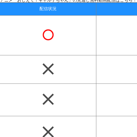
アニメ「おしえて！ギャル子ちゃん」の見逃し無料動画配信はこちら！
配信状況