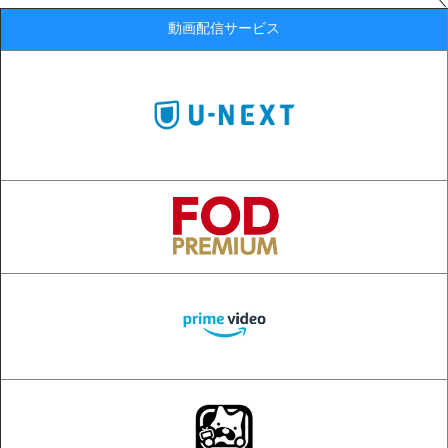
＼
動画配信サービス