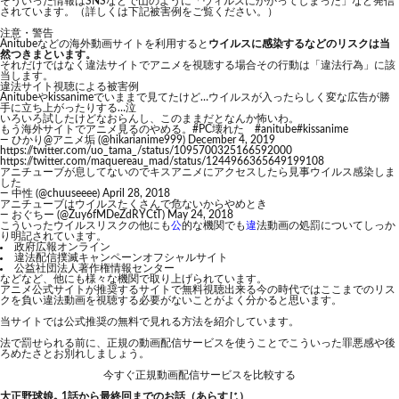
そういった情報はSNSなどで山のように「ウィルスにかかってしまった」など発信
されています。（詳しくは下記被害例をご覧ください。）
注意・警告
Anitubeなどの海外動画サイトを利用すると
ウイルスに感染するなどのリスクは当
然つきまといます。
それだけではなく違法サイトでアニメを視聴する場合その行動は「違法行為」に該
当します。
違法サイト視聴による被害例
Anitubeやkissanimeでいままで見てたけど…ウイルスが入ったらしく変な広告が勝
手に立ち上がったりする…泣
いろいろ試したけどなおらんし、このままだとなんか怖いわ。
もう海外サイトでアニメ見るのやめる。
#PC壊れた
#anitube
#kissanime
— ひかり@アニメ垢 (@hikarianime999)
December 4, 2019
https://twitter.com/uo_tama_/status/1095700325166592000
https://twitter.com/maquereau_mad/status/1244966365649199108
アニチューブが息してないのでキスアニメにアクセスしたら見事ウイルス感染しま
した
— 中性 (@chuuseeee)
April 28, 2018
アニチューブはウイルスたくさんで危ないからやめとき
— おぐちー (@Zuy6fMDeZdRYCtT)
May 24, 2018
こういったウイルスリスクの他にも
公
的な機関でも
違
法動画の処罰についてしっか
り明記されています。
政府広報オンライン
違法配信撲滅キャンペーンオフシャルサイト
公益社団法人著作権情報センター
などなど、他にも様々な機関で取り上げられています。
アニメ公式サイトが推奨するサイトで無料視聴出来る今の時代ではここまでのリス
クを負い違法動画を視聴する必要がないことがよく分かると思います。
当サイトでは公式推奨の無料で見れる方法を紹介しています。
法で罰せられる前に、正規の動画配信サービスを使うことでこういった罪悪感や後
ろめたさとお別れしましょう。
今すぐ正規動画配信サービスを比較する
大正野球娘｡ 1話から最終回までのお話（あらすじ）