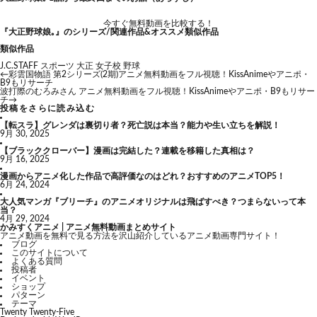
今すぐ無料動画を比較する！
『大正野球娘｡』のシリーズ/関連作品&オススメ類似作品
類似作品
J.C.STAFF
スポーツ
大正
女子校
野球
←
彩雲国物語 第2シリーズ(2期)アニメ無料動画をフル視聴！KissAnimeやアニポ・
B9もリサーチ
波打際のむろみさん アニメ無料動画をフル視聴！KissAnimeやアニポ・B9もリサー
チ
→
投稿をさらに読み込む
【転スラ】グレンダは裏切り者？死亡説は本当？能力や生い立ちを解説！
9月 30, 2025
【ブラッククローバー】漫画は完結した？連載を移籍した真相は？
9月 16, 2025
漫画からアニメ化した作品で高評価なのはどれ？おすすめのアニメTOP5！
6月 24, 2024
大人気マンガ『ブリーチ』のアニメオリジナルは飛ばすべき？つまらないって本
当？
4月 29, 2024
かみすくアニメ | アニメ無料動画まとめサイト
アニメ動画を無料で見る方法を沢山紹介しているアニメ動画専門サイト！
ブログ
このサイトについて
よくある質問
投稿者
イベント
ショップ
パターン
テーマ
Twenty Twenty-Five