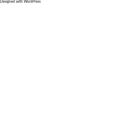
Designed with
WordPress