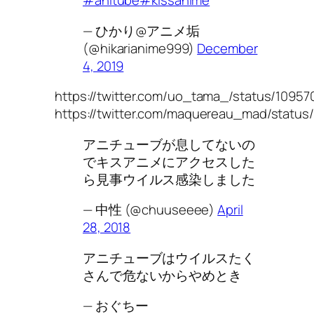
#anitube
#kissanime
— ひかり@アニメ垢
(@hikarianime999)
December
4, 2019
https://twitter.com/uo_tama_/status/109
https://twitter.com/maquereau_mad/statu
アニチューブが息してないの
でキスアニメにアクセスした
ら見事ウイルス感染しました
— 中性 (@chuuseeee)
April
28, 2018
アニチューブはウイルスたく
さんで危ないからやめとき
— おぐちー