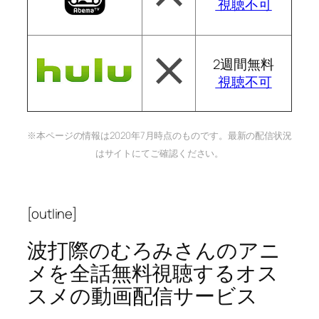
視聴不可
2週間無料
視聴不可
※本ページの情報は2020年7月時点のものです。最新の配信状況
はサイトにてご確認ください。
[outline]
波打際のむろみさんのアニ
メを全話無料視聴するオス
スメの動画配信サービス