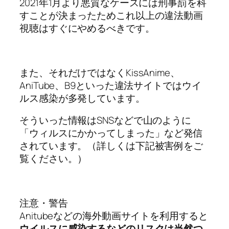
2021年1月より悪質なケースには刑事罰を科
すことが決まったためこれ以上の違法動画
視聴はすぐにやめるべきです。
また、それだけではなくKissAnime、
AniTube、B9といった違法サイトではウイ
ルス感染が多発しています。
そういった情報はSNSなどで山のように
「ウィルスにかかってしまった」など発信
されています。（詳しくは下記被害例をご
覧ください。）
注意・警告
Anitubeなどの海外動画サイトを利用すると
ウイルスに感染するなどのリスクは当然つ