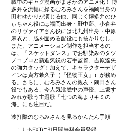
載中のギャグ漫画がまさかのアニメ化！ 博
多弁を流暢に操るむろみさんを福岡出身の
田村ゆかりが演じる他、同じく博多弁のひ
ぃちゃん役には福岡出身・野中藍、小倉弁
のリヴァイアさん役には北九州出身・中原
麻衣と、脇を固める配役にも抜かりなし。
また、アニメーション制作を担当するの
は、『スケットダンス』でお馴染みのタツ
ノコプロと新進気鋭の若手監督、吉原達矢
の強力タッグ！加えて、キャラクターデザ
インは貞方希久子（『怪物王女』）が務め
る。さらに、むろみさんの親友・隅田さん
役でもある、今人気沸騰中の声優、上坂す
みれが歌う主題歌「七つの海よりキミの
海」にも注目だ。
波打際のむろみさんを見るかんたん手順
U-NEXTに31日間無料会員登録