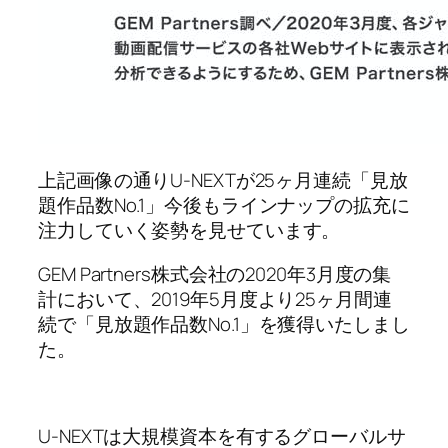
上記画像の通りU-NEXTが25ヶ月連続「見放
題作品数No.1」今後もラインナップの拡充に
注力していく姿勢を見せています。
GEM Partners株式会社の2020年3月度の集
計において、2019年5月度より25ヶ月間連
続で「見放題作品数No.1」を獲得いたしまし
た。
U-NEXTは大規模資本を有するグローバルサ