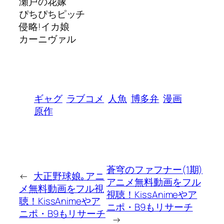
瀬戸の花嫁
ぴちぴちピッチ
侵略!イカ娘
カーニヴァル
ギャグ
ラブコメ
人魚
博多弁
漫画
原作
蒼穹のファフナー(1期)
←
大正野球娘｡アニ
アニメ無料動画をフル
メ無料動画をフル視
視聴！KissAnimeやア
聴！KissAnimeやア
ニポ・B9もリサーチ
ニポ・B9もリサーチ
→