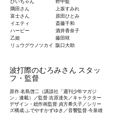
ひいちゃん
野中藍
隅田さん
上坂すみれ
富士さん
原田ひとみ
イエティ
斎藤千和
ハーピー
酒井香奈子
乙姫
藤田咲
リュウグウノツカイ
阪口大助
波打際のむろみさん スタッ
フ・監督
原作:名島啓二（講談社「週刊少年マガジ
ン」連載）／監督:吉原達矢／キャラクター
デザイン・総作画監督:貞方希久子／シリー
ズ構成:ふでやすかずゆき／音響監督:今泉雄