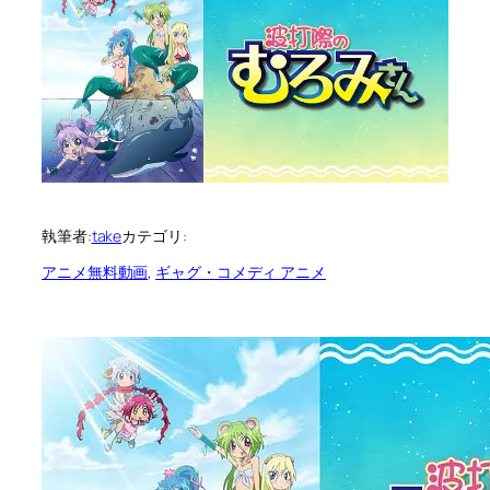
執筆者:
take
カテゴリ:
アニメ無料動画
, 
ギャグ・コメディ アニメ