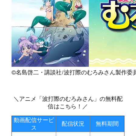
©名島啓二・講談社/波打際のむろみさん製作委
＼アニメ「波打際のむろみさん」の無料配
信はこちら！／
動画配信サービ
配信状況
無料期間
ス