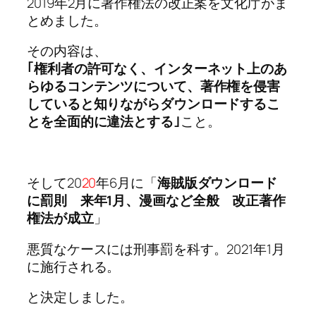
2019年2月に著作権法の改正案を文化庁がま
とめました。
その内容は、
｢権利者の許可なく、インターネット上のあ
らゆるコンテンツについて、著作権を侵害
していると知りながらダウンロードするこ
とを全面的に違法とする｣
こと。
そして20
20
年6月に「
海賊版ダウンロード
に罰則 来年1月、漫画など全般 改正著作
権法が成立
」
悪質なケースには刑事罰を科す。2021年1月
に施行される。
と決定しました。