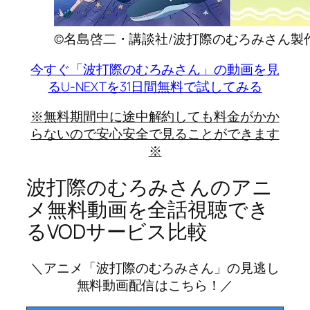
©名島啓二・講談社/波打際のむろみさん製
今すぐ「波打際のむろみさん」の動画を見
る
U-NEXTを31日間無料で試してみる
※無料期間中に途中解約しても料金がかか
らないので安心安全で見ることができます
※
波打際のむろみさんのアニ
メ無料動画を全話視聴でき
るVODサービス比較
＼アニメ「波打際のむろみさん」の見逃し
無料動画配信はこちら！／