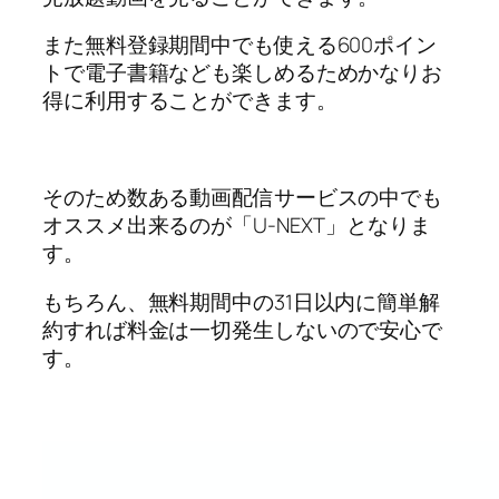
また無料登録期間中でも使える600ポイン
トで電子書籍なども楽しめるためかなりお
得に利用することができます。
そのため数ある動画配信サービスの中でも
オススメ出来るのが「U-NEXT」となりま
す。
もちろん、無料期間中の31日以内に簡単解
約すれば料金は一切発生しないので安心で
す。