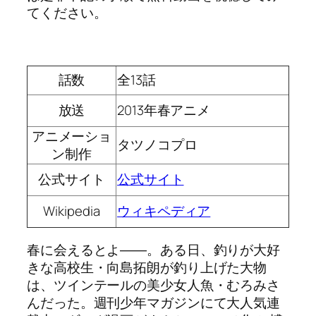
てください。
話数
全13話
放送
2013年春アニメ
アニメーショ
タツノコプロ
ン制作
公式サイト
公式サイト
Wikipedia
ウィキペディア
春に会えるとよ――。ある日、釣りが大好
きな高校生・向島拓朗が釣り上げた大物
は、ツインテールの美少女人魚・むろみさ
んだった。週刊少年マガジンにて大人気連