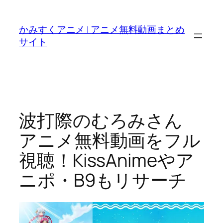
内
容
かみすくアニメ | アニメ無料動画まとめ
を
サイト
ス
キ
ッ
プ
波打際のむろみさん
アニメ無料動画をフル
視聴！KissAnimeやア
ニポ・B9もリサーチ