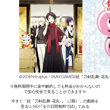
©2018 Nitroplus・DMM GAMES/続『刀剣乱舞-
※無料期間中に途中解約しても料金がかからないの
で安心安全で見ることができます※
今すぐ「続『刀剣乱舞-花丸-』（2期）」の動画を
見る
U-NEXTを31日間無料で試してみる