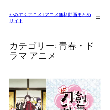
内
容
かみすくアニメ | アニメ無料動画まとめ
を
サイト
ス
キ
ッ
プ
カテゴリー:
青春・ド
ラマ アニメ