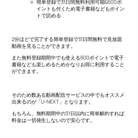
簡単登録で31日間無料利用可能&600ポ
イントも付くため電子書籍などもポイン
トで読める
2分ほどで完了する簡単登録で31日間無料で見放題
動画を見ることができます。
また無料登録期間中でも使える600ポイントで電子
書籍なども楽しめるためかなりお得に利用すること
ができます。
そのため数ある動画配信サービスの中でもオススメ
出来るのが「U-NEXT」となります。
もちろん、無料期間中の31日以内に簡単解約すれば
料金は一切発生しないので安心です。