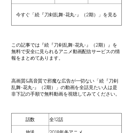
今すぐ「続『刀剣乱舞-花丸-』（2期）」を見る
この記事では『続『刀剣乱舞-花丸-』（2期）』を
無料で安全に見られるアニメ動画配信サービスの情
報をまとめてあります。
高画質&高音質で邪魔な広告が一切ない「続『刀剣
乱舞-花丸-』（2期）」の動画を全話見たい人は是
非下記の手順で無料動画を視聴してみてください。
話数
全12話
放送
2018年冬アニメ