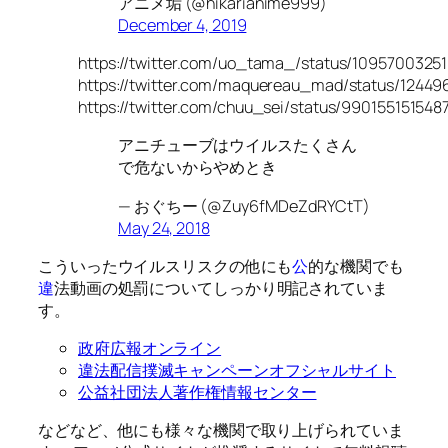
アニメ垢 (@hikarianime999)
December 4, 2019
https://twitter.com/uo_tama_/status/109570032
https://twitter.com/maquereau_mad/status/1244
https://twitter.com/chuu_sei/status/99015515154
アニチューブはウイルスたくさん
で危ないからやめとき
— おぐちー (@Zuy6fMDeZdRYCtT)
May 24, 2018
こういったウイルスリスクの他にも
公
的な機関でも
違
法動画の処罰についてしっかり明記されていま
す。
政府広報オンライン
違法配信撲滅キャンペーンオフシャルサイト
公益社団法人著作権情報センター
などなど、他にも様々な機関で取り上げられていま