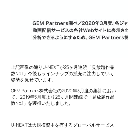
上記画像の通りU-NEXTが25ヶ月連続「見放題作品
数No.1」今後もラインナップの拡充に注力していく
姿勢を見せています。
GEM Partners株式会社の2020年3月度の集計におい
て、2019年5月度より25ヶ月間連続で「見放題作品
数No.1」を獲得いたしました。
U-NEXTは大規模資本を有するグローバルサービス