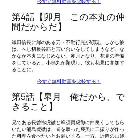
今すぐ無料動画を比較する！
第4話【卯月 この本丸の仲
間だからだ】
織田信長に縁のある刀・不動行光が顕現。しかし彼
は、へし切長谷部と言い合いをしてしまうなど、な
かなか本丸になじめない。卯月となり、花見の準備
をしていると、小烏丸が顕現し、彼も花見に参加す
ることに。
今すぐ無料動画を比較する！
第5話【皐月 俺だから、で
きること】
兄である長曽祢虎徹と蜂須賀虎徹に仲良くしてもら
いたい浦島虎徹は、誉を取った褒美に二振りが作っ
た料理を食べたいとお願いする。一方、近侍の山姥