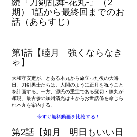
続『刀剣乱舞-花丸-』（2
期） 1話から最終回までのお
話（あらすじ）
第1話【睦月 強くならなき
ゃ】
大和守安定が、とある本丸から旅立った後の大晦
日。刀剣男士たちは、人間のように正月を祝うこと
を計画する。一方、源氏の重宝である髭切・膝丸が
顕現、最古参の加州清光は主からお世話係を命じら
れ本丸を案内する。
今すぐ無料動画を比較する！
第2話【如月 明日もいい日