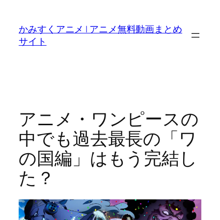
内
容
かみすくアニメ | アニメ無料動画まとめ
を
サイト
ス
キ
ッ
プ
アニメ・ワンピースの
中でも過去最長の「ワ
の国編」はもう完結し
た？