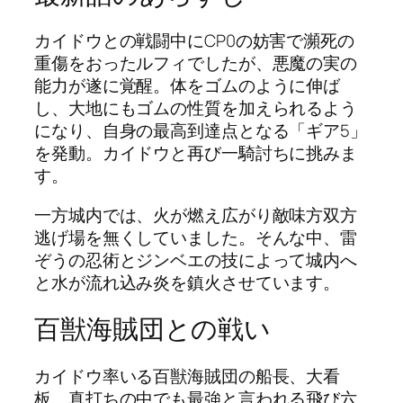
カイドウとの戦闘中にCP0の妨害で瀕死の
重傷をおったルフィでしたが、悪魔の実の
能力が遂に覚醒。体をゴムのように伸ば
し、大地にもゴムの性質を加えられるよう
になり、自身の最高到達点となる「ギア5」
を発動。カイドウと再び一騎討ちに挑みま
す。
一方城内では、火が燃え広がり敵味方双方
逃げ場を無くしていました。そんな中、雷
ぞうの忍術とジンベエの技によって城内へ
と水が流れ込み炎を鎮火させています。
百獣海賊団との戦い
カイドウ率いる百獣海賊団の船長、大看
板、真打ちの中でも最強と言われる飛び六