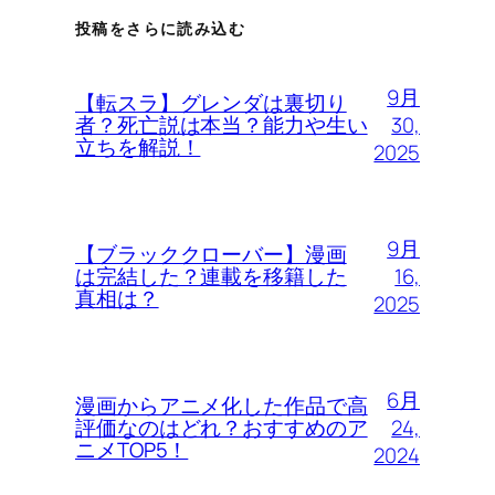
投稿をさらに読み込む
9月
【転スラ】グレンダは裏切り
30,
者？死亡説は本当？能力や生い
立ちを解説！
2025
9月
【ブラッククローバー】漫画
16,
は完結した？連載を移籍した
真相は？
2025
6月
漫画からアニメ化した作品で高
24,
評価なのはどれ？おすすめのア
ニメTOP5！
2024