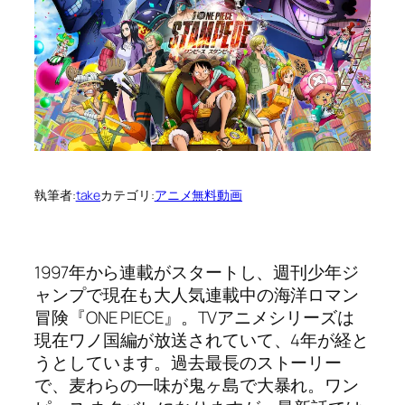
執筆者:
take
カテゴリ:
アニメ無料動画
1997年から連載がスタートし、週刊少年ジ
ャンプで現在も大人気連載中の海洋ロマン
冒険『ONE PIECE』。TVアニメシリーズは
現在ワノ国編が放送されていて、4年が経と
うとしています。過去最長のストーリー
で、麦わらの一味が鬼ヶ島で大暴れ。ワン