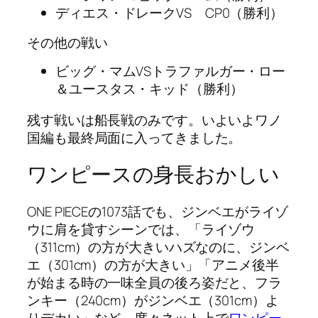
ディエス・ドレークVS CP0（勝利）
その他の戦い
ビッグ・マムVSトラファルガー・ロー
＆ユースタス・キッド（勝利）
残す戦いは船長戦のみです。いよいよワノ
国編も最終局面に入ってきました。
ワンピースの身長おかしい
ONE PIECEの1073話でも、ジンベエがライゾ
ウに肩を貸すシーンでは、「ライゾウ
（311cm）の方が大きいハズなのに、ジンベ
エ（301cm）の方が大きい」「アニメ後半
が始まる時の一味全員の後ろ姿だと、フラ
ンキー（240cm）がジンベエ（301cm）よ
りデカい」など、度々ネット上で
ワンピー