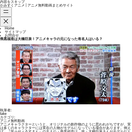
内容をスキップ
かみすくアニメ | アニメ無料動画まとめサイト
Home
サイトマップ
お問合せ
喪黒福造は大橋巨泉！アニメキャラの元になった有名人はいる？
執筆者:
take
カテゴリ:
アニメ無料動画
アニメキャラクターというと、オリジナルの創作物のように思われがちですが、実
は多くのキャラクターには実在の人物がモデルになっている場合があります。例え
ば、『笑ゥせぇるすまん』の主人公・喪黒福造は、故・大橋巨泉さんがモデルだと