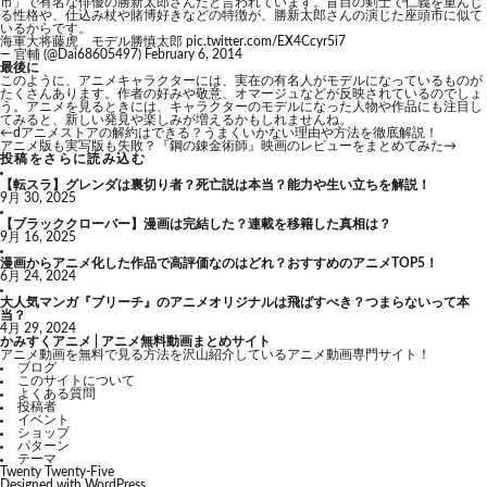
市」で有名な俳優の勝新太郎さんだと言われています。盲目の剣士で仁義を重んじ
る性格や、仕込み杖や賭博好きなどの特徴が、勝新太郎さんの演じた座頭市に似て
いるからです。
海軍大将藤虎 モデル勝慎太郎
pic.twitter.com/EX4Ccyr5i7
— 官輔 (@Dai68605497)
February 6, 2014
最後に
このように、アニメキャラクターには、実在の有名人がモデルになっているものが
たくさんあります。作者の好みや敬意、オマージュなどが反映されているのでしょ
う。アニメを見るときには、キャラクターのモデルになった人物や作品にも注目し
てみると、新しい発見や楽しみが増えるかもしれませんね。
←
dアニメストアの解約はできる？うまくいかない理由や方法を徹底解説！
アニメ版も実写版も失敗？『鋼の錬金術師』映画のレビューをまとめてみた
→
投稿をさらに読み込む
【転スラ】グレンダは裏切り者？死亡説は本当？能力や生い立ちを解説！
9月 30, 2025
【ブラッククローバー】漫画は完結した？連載を移籍した真相は？
9月 16, 2025
漫画からアニメ化した作品で高評価なのはどれ？おすすめのアニメTOP5！
6月 24, 2024
大人気マンガ『ブリーチ』のアニメオリジナルは飛ばすべき？つまらないって本
当？
4月 29, 2024
かみすくアニメ | アニメ無料動画まとめサイト
アニメ動画を無料で見る方法を沢山紹介しているアニメ動画専門サイト！
ブログ
このサイトについて
よくある質問
投稿者
イベント
ショップ
パターン
テーマ
Twenty Twenty-Five
Designed with
WordPress