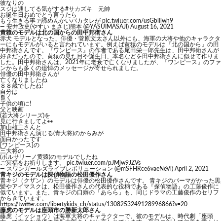
彼なりの
スジは通してる気がする
#サカズキ
元帥
お誕生日おめでとう言うたら
もう生きる事ァ諦めんかいバカタレが
pic.twitter.com/usGbiIiwh9
— 安井政史(やすい まさじ)熊本 (@YASUIMASAJI)
August 16, 2021
黄猿のモデルは北の国からの田中邦衛さん
赤犬 モデルとなった、俳優・菅原文太さん以外にも、海軍の大将や他のキャラクタ
ーにもモデルがいると言われています。例えば黄猿のモデルは『北の国から』の田
中邦衛さんです。『ワンピース』の作者である尾田栄一郎先生は、田中邦衛さんが
好きだったので、黄猿の見た目や誕生日、本名などを田中邦衛さんに似せて作りま
した。田中邦衛さんは、2021年に老衰で亡くなりましたが、『ワンピース』のファ
ンからも多くの追悼のメッセージが寄せられました。
俳優の田中邦衛さんが
亡くなりましたね
８８歳でしたね!
自分は
良く
子供の頃に!
父と映画
(若大将シリーズ)を
見に行きましてよ👀
加山雄三さんと
田中邦衛さん演じる(青大将)のからみが
面白かったです
[ワンピース]の
三大将の
(ボルサリーノ黄猿)のモデルでしたね
ご冥福をお祈りします。
pic.twitter.com/pJMjw9JZVs
— スワンガールズライブレボリューション (@mSFHRce6vaeNeVl)
April 2, 2021
青キジのモデルは探偵物語の松田優作さん
青キジ（クザン）のモデルは俳優の松田優作さんです。 青キジのパーマがかった黒
髪やアイマスクは、松田優作さんの代表的な役柄である『探偵物語』の工藤俊作に
似ています。また、青キジの口癖の「あらら」も、同じドラマの工藤俊作のセリフ
からきています。
https://twitter.com/libertykids_ch/status/1308253249128996866?s=20
藤虎のモデルは座頭市の勝新太郎さん
藤虎（イッショウ）は海軍大将のキャラクターで、彼のモデルは、時代劇「座頭