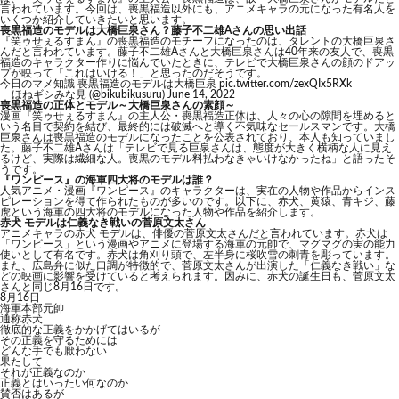
言われています。今回は、喪黒福造以外にも、アニメキャラの元になった有名人を
いくつか紹介していきたいと思います。
喪黒福造のモデルは大橋巨泉さん？藤子不二雄Aさんの思い出話
『笑ゥせぇるすまん』の喪黒福造のモチーフになったのは、タレントの大橋巨泉さ
んだと言われています。藤子不二雄Aさんと大橋巨泉さんは40年来の友人で、喪黒
福造のキャラクター作りに悩んでいたときに、テレビで大橋巨泉さんの顔のドアッ
プが映って「これはいける！」と思ったのだそうです。
今日のマメ知識 喪黒福造のモデルは大橋巨泉
pic.twitter.com/zexQIx5RXk
— ほねギシみな見 (@bikubikusuru)
June 14, 2022
喪黒福造の正体とモデル～大橋巨泉さんの素顔～
漫画『笑ゥせぇるすまん』の主人公・
喪黒福造正体
は、人々の心の隙間を埋めると
いう名目で契約を結び、最終的には破滅へと導く不気味なセールスマンです。大橋
巨泉さんは喪黒福造のモデルになったことを公表されており、本人も知っていまし
た。藤子不二雄Aさんは「テレビで見る巨泉さんは、態度が大きく横柄な人に見え
るけど、実際は繊細な人。喪黒のモデル料払わなきゃいけなかったね」と語ったそ
うです。
『ワンピース』の海軍四大将のモデルは誰？
人気アニメ・漫画『ワンピース』のキャラクターは、実在の人物や作品からインス
ピレーションを得て作られたものが多いのです。以下に、赤犬、黄猿、青キジ、藤
虎という海軍の四大将のモデルになった人物や作品を紹介します。
赤犬 モデルは仁義なき戦いの菅原文太さん
アニメキャラの赤犬 モデルは、俳優の菅原文太さんだと言われています。赤犬は
「ワンピース」という漫画やアニメに登場する海軍の元帥で、マグマグの実の能力
使いとして有名です。赤犬は角刈り頭で、左半身に桜吹雪の刺青を彫っています。
また、広島弁に似た口調が特徴的で、菅原文太さんが出演した「仁義なき戦い」な
どの映画に影響を受けていると考えられます。因みに、赤犬の誕生日も、菅原文太
さんと同じ8月16日です。
8月16日
海軍本部元帥
通称赤犬
徹底的な正義をかかげてはいるが
その正義を守るためには
どんな手でも厭わない
果たして
それが正義なのか
正義とはいったい何なのか
賛否はあるが