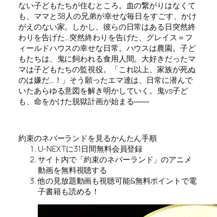
ない子どもたちが住むところ。血の繋がりはなくて
も、ママと38人の兄弟が幸せな毎日をすごす、かけ
がえのない家。しかし、彼らの日常はある日突然終
わりを告げた…突然終わりを告げた、グレイス＝フ
ィールドハウスの幸せな日常。ハウスは農園。子ど
もたちは、鬼に飼われる食用人間。大好きだったマ
マは子どもたちの監視役。「これ以上、家族が死ぬ
のは嫌だ…！」そう願ったエマ達は、日常に潜んで
いたあらゆる意図を解き明かしていく。鬼vs子ど
も、命をかけた脱獄計画が始まる――
約束のネバーランドを見るかんたん手順
U-NEXTに31日間無料会員登録
サイト内で「約束のネバーランド」のアニメ
動画を無料視聴する
他の見放題動画も視聴可能&無料ポイントで電
子書籍も読める！