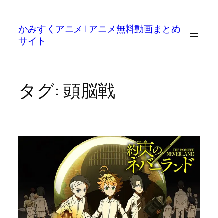
内
容
かみすくアニメ | アニメ無料動画まとめ
を
サイト
ス
キ
ッ
プ
タグ:
頭脳戦