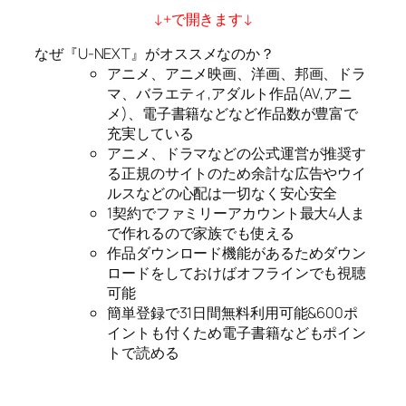
↓+で開きます↓
なぜ『U-NEXT』がオススメなのか？
アニメ、アニメ映画、洋画、邦画、ドラ
マ、バラエティ,アダルト作品(AV,アニ
メ)、電子書籍などなど作品数が豊富で
充実している
アニメ、ドラマなどの公式運営が推奨す
る正規のサイトのため余計な広告やウイ
ルスなどの心配は一切なく安心安全
1契約でファミリーアカウント最大4人ま
で作れるので家族でも使える
作品ダウンロード機能があるためダウン
ロードをしておけばオフラインでも視聴
可能
簡単登録で31日間無料利用可能&600ポ
イントも付くため電子書籍などもポイン
トで読める