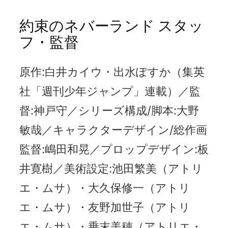
約束のネバーランド スタッ
フ・監督
原作:白井カイウ・出水ぽすか（集英
社「週刊少年ジャンプ」連載）／監
督:神戸守／シリーズ構成/脚本:大野
敏哉／キャラクターデザイン/総作画
監督:嶋田和晃／プロップデザイン:板
井寛樹／美術設定:池田繁美（アトリ
エ・ムサ）・大久保修一（アトリ
エ・ムサ）・友野加世子（アトリ
エ・ムサ）・乗末美穂（アトリエ・