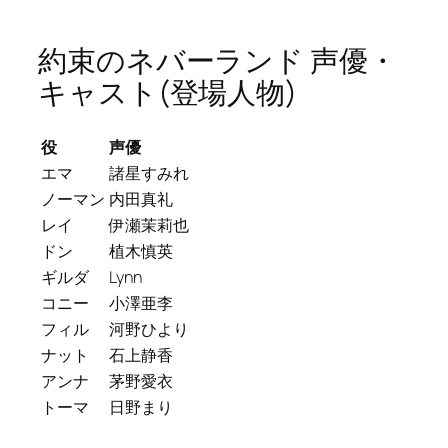
約束のネバーランド 声優・
キャスト(登場人物)
役
声優
エマ
諸星すみれ
ノーマン
内田真礼
レイ
伊瀬茉莉也
ドン
植木慎英
ギルダ
Lynn
コニー
小澤亜李
フィル
河野ひより
ナット
石上静香
アンナ
茅野愛衣
トーマ
日野まり