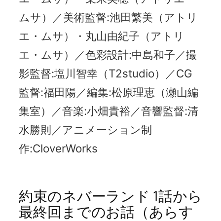
ムサ）／美術監督:池田繁美（アトリ
エ・ムサ）・丸山由紀子（アトリ
エ・ムサ）／色彩設計:中島和子／撮
影監督:塩川智幸（T2studio）／CG
監督:福田陽／編集:松原理恵（瀬山編
集室）／音楽:小畑貴裕／音響監督:清
水勝則／アニメーション制
作:CloverWorks
約束のネバーランド 1話から
最終回までのお話（あらす