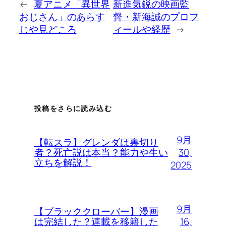
←
夏アニメ「異世界
新進気鋭の映画監
おじさん」のあらす
督・新海誠のプロフ
じや見どころ
ィールや経歴
→
投稿をさらに読み込む
9月
【転スラ】グレンダは裏切り
30,
者？死亡説は本当？能力や生い
立ちを解説！
2025
9月
【ブラッククローバー】漫画
16,
は完結した？連載を移籍した