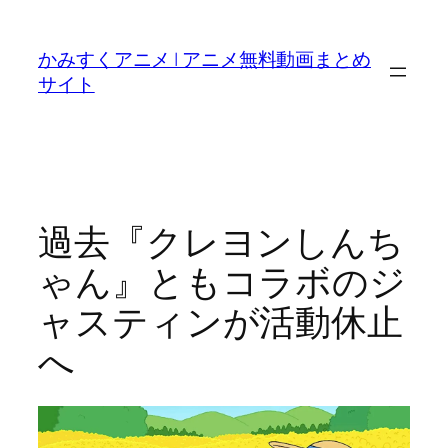
内
容
かみすくアニメ | アニメ無料動画まとめ
を
サイト
ス
キ
ッ
プ
過去『クレヨンしんち
ゃん』ともコラボのジ
ャスティンが活動休止
へ