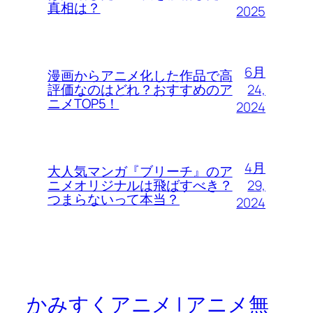
真相は？
2025
6月
漫画からアニメ化した作品で高
24,
評価なのはどれ？おすすめのア
ニメTOP5！
2024
4月
大人気マンガ『ブリーチ』のア
29,
ニメオリジナルは飛ばすべき？
つまらないって本当？
2024
かみすくアニメ | アニメ無