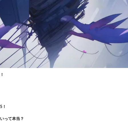
！
5！
いって本当？