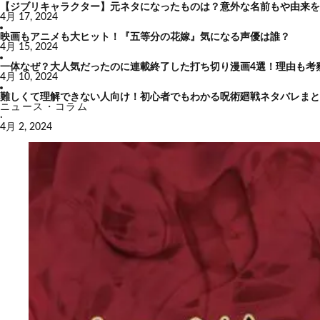
【ジブリキャラクター】元ネタになったものは？意外な名前もや由来を
4月 17, 2024
映画もアニメも大ヒット！『五等分の花嫁』気になる声優は誰？
4月 15, 2024
一体なぜ？大人気だったのに連載終了した打ち切り漫画4選！理由も考
4月 10, 2024
難しくて理解できない人向け！初心者でもわかる呪術廻戦ネタバレまと
ニュース・コラム
·
4月 2, 2024