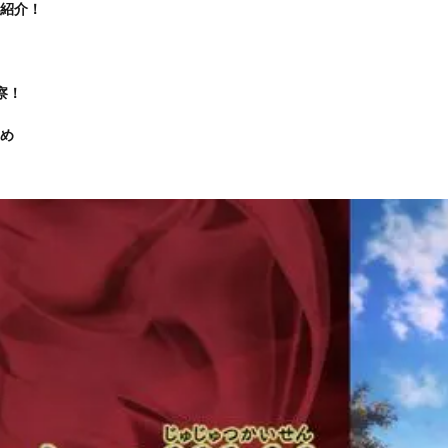
紹介！
察！
め