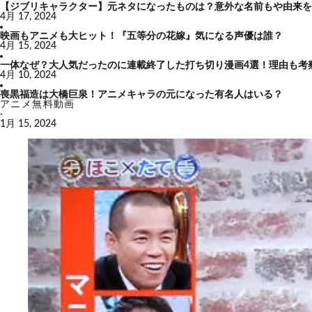
【ジブリキャラクター】元ネタになったものは？意外な名前もや由来を
4月 17, 2024
映画もアニメも大ヒット！『五等分の花嫁』気になる声優は誰？
4月 15, 2024
一体なぜ？大人気だったのに連載終了した打ち切り漫画4選！理由も考
4月 10, 2024
喪黒福造は大橋巨泉！アニメキャラの元になった有名人はいる？
アニメ無料動画
·
1月 15, 2024