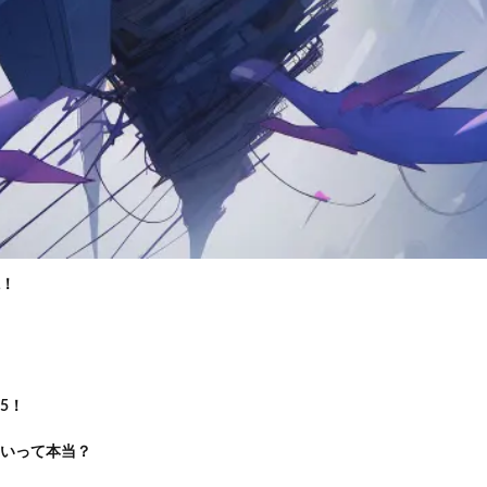
！
5！
いって本当？